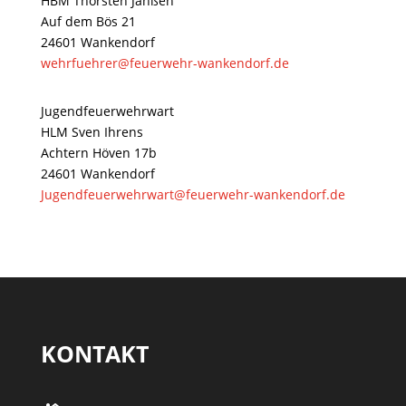
HBM Thorsten Janßen
Auf dem Bös 21
24601 Wankendorf
wehrfuehrer@feuerwehr-wankendorf.de
Jugendfeuerwehrwart
HLM Sven Ihrens
Achtern Höven 17b
24601 Wankendorf
Jugendfeuerwehrwart@feuerwehr-wankendorf.de
KONTAKT