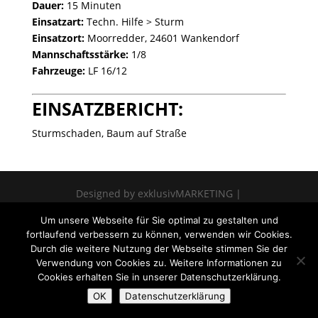
Dauer:
15 Minuten
Einsatzart:
Techn. Hilfe > Sturm
Einsatzort:
Moorredder, 24601 Wankendorf
Mannschaftsstärke:
1/8
Fahrzeuge:
LF 16/12
EINSATZBERICHT:
Sturmschaden, Baum auf Straße
Designed by exklusivMARKETING |
www.marketing.sh
Um unsere Webseite für Sie optimal zu gestalten und
fortlaufend verbessern zu können, verwenden wir Cookies.
Durch die weitere Nutzung der Webseite stimmen Sie der
Verwendung von Cookies zu. Weitere Informationen zu
Cookies erhalten Sie in unserer Datenschutzerklärung.
OK
Datenschutzerklärung