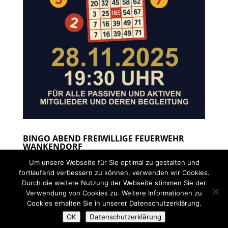
BINGO ABEND FREIWILLIGE FEUERWEHR
WANKENDORF
Nov. 24, 2025
|
Berichte Feuerwehr
Um unsere Webseite für Sie optimal zu gestalten und
fortlaufend verbessern zu können, verwenden wir Cookies.
Durch die weitere Nutzung der Webseite stimmen Sie der
Verwendung von Cookies zu. Weitere Informationen zu
Cookies erhalten Sie in unserer Datenschutzerklärung.
Designed by exklusivMARKETING |
OK
Datenschutzerklärung
www.marketing.sh