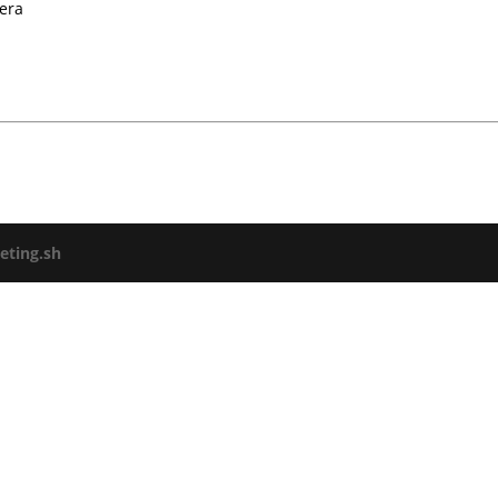
era
ting.sh