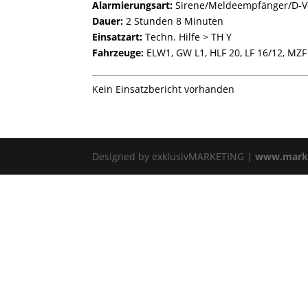
Alarmierungsart:
Sirene/Meldeempfänger/D-V
Dauer:
2 Stunden 8 Minuten
Einsatzart:
Techn. Hilfe > TH Y
Fahrzeuge:
ELW1, GW L1, HLF 20, LF 16/12, MZF
Kein Einsatzbericht vorhanden
Designed by exklusivMARKETING |
www.marke