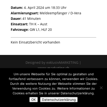
Datum:
4. April 2024 um 18:33 Uhr
Alarmierungsart:
Meldeempfänger / D-Vera
Dauer:
41 Minuten
Einsatzart:
TH K – Aust
Fahrzeuge:
GW L1, HLF 20
Kein Einsatzbericht vorhanden
Designed by exklusivMARKETING |
www.marketing.sh
Um unsere Webseite für Sie optimal zu gestalten und
fortlaufend verbessern zu können, verwenden wir Cookies.
Durch die weitere Nutzung der Webseite stimmen Sie der
Verwendung von Cookies zu. Weitere Informationen zu
Cookies erhalten Sie in unserer Datenschutzerklärung.
OK
Datenschutzerklärung