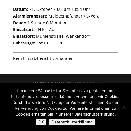
Datum:
21. Oktober 2025 um 13:54 Uhr
Alarmierungsart:
Meldeempfänger / D-Vera
Dauer:
1 Stunde 6 Minuten
Einsatzart:
TH K – Aust
Einsatzort:
Mühlenstraße, Wankendorf
Fahrzeuge:
GW L1, HLF 20
Kein Einsatzbericht vorhanden
Designed by exklusivMARKETING |
www.marketing.sh
Um unsere Webseite für Sie optimal zu gestalten und
fortlaufend verbessern zu können, verwenden wir Cookies.
Durch die weitere Nutzung der Webseite stimmen Sie der
Verwendung von Cookies zu. Weitere Informationen zu
Cookies erhalten Sie in unserer Datenschutzerklärung.
OK
Datenschutzerklärung