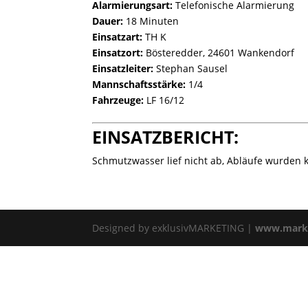
Alarmierungsart:
Telefonische Alarmierung
Dauer:
18 Minuten
Einsatzart:
TH K
Einsatzort:
Bösteredder, 24601 Wankendorf
Einsatzleiter:
Stephan Sausel
Mannschaftsstärke:
1/4
Fahrzeuge:
LF 16/12
EINSATZBERICHT:
Schmutzwasser lief nicht ab, Abläufe wurden ko
Designed by exklusivMARKETING |
www.marke