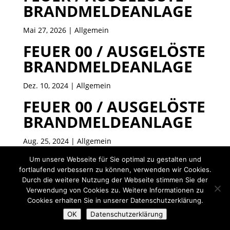
BRANDMELDEANLAGE
Mai 27, 2026
| Allgemein
FEUER 00 / AUSGELÖSTE
BRANDMELDEANLAGE
Dez. 10, 2024
| Allgemein
FEUER 00 / AUSGELÖSTE
BRANDMELDEANLAGE
Aug. 25, 2024
| Allgemein
Um unsere Webseite für Sie optimal zu gestalten und
« Ältere Einträge
fortlaufend verbessern zu können, verwenden wir Cookies.
Durch die weitere Nutzung der Webseite stimmen Sie der
Designed by exklusivMARKETING |
Verwendung von Cookies zu. Weitere Informationen zu
www.marketing.sh
Cookies erhalten Sie in unserer Datenschutzerklärung.
OK
Datenschutzerklärung