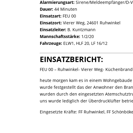
Alarmierungsart:
Sirene/Meldeempfänger/D-V
Dauer:
44 Minuten
Einsatzart:
FEU 00
Einsatzort:
Vierer Weg, 24601 Ruhwinkel
Einsatzleiter:
B. Kuntzmann
Mannschaftsstärke:
1/2/20
Fahrzeuge:
ELW1, HLF 20, LF 16/12
EINSATZBERICHT:
FEU 00 – Ruhwinkel- Vierer Weg- Küchenbrand
heute morgen kam es in einem Wohngebäude zu
wurde festgestellt das der Anwohner den Bran
wurden durch den eingesetzten Atemschutztr
uns wurde lediglich der Überdrucklüfter bet
Eingesetzte Kräfte: FF Ruhwinkel, FF Schönböke