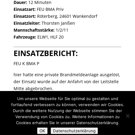
Dauer:
12 Minuten
Einsatzart:
FEU BMA Priv
Einsatzort:
Röterberg, 24601 Wankendorf
Einsatzleiter:
Thorsten Janßen
Mannschaftsstärke:
1/2/11
Fahrzeuge:
ELW1, HLF 20
EINSATZBERICHT:
FEU K BMA P
hier hatte eine private Brandmeldeanlage ausgelöst,
der Einsatz wurde auf der Anfahrt von der Leitstelle
Mitte abgebrochen.
Um unsere Webseite für Sie optimal zu gestalten und
fortlaufend verbessern zu können, verwenden wir Cookies.
Durch die weitere Nutzung der Webseite stimmen Sie der
Verwendung von Cookies zu. Weitere Informationen zu
Cookies erhalten Sie in unserer Datenschutzerklärung.
Designed by exklusivMARKETING |
OK
Datenschutzerklärung
www.marketing.sh