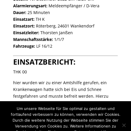
Alarmierungsart:
Meldeempfänger / D-Vera
Dauer:
25 Minuten
Einsatzart:
TH K
Einsatzort:
Röterberg, 24601 Wankendorf
Einsatzleiter:
Thorsten Janßen
Mannschaftsstärke:
1/1/7
Fahrzeuge:
LF 16/12
EINSATZBERICHT:
THK 00
hier wurden wir zu einer Amtshilfe gerufen, ein
Krankenwagen hatte sich bei Eis und Schnee
festgefahren und musste befreit werden. Hierzu
wurde das LF 16/12 eingesetzt, mit diesem wurde
Um unsere Webseite für Sie optimal zu gestalten und
der KTW freigezogen.
fortlaufend verbessern zu können, verwenden wir Cookies.
Durch die weitere Nutzung der Webseite stimmen Sie der
Verwendung von Cookies zu. Weitere Informationen zu