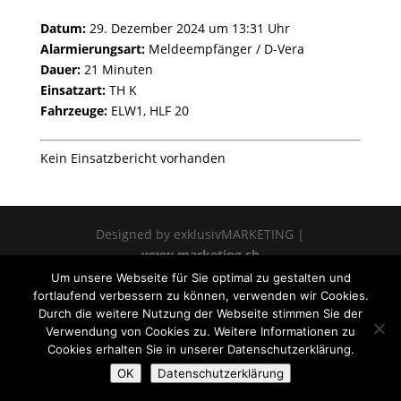
Datum:
29. Dezember 2024 um 13:31 Uhr
Alarmierungsart:
Meldeempfänger / D-Vera
Dauer:
21 Minuten
Einsatzart:
TH K
Fahrzeuge:
ELW1, HLF 20
Kein Einsatzbericht vorhanden
Designed by exklusivMARKETING |
www.marketing.sh
Um unsere Webseite für Sie optimal zu gestalten und
fortlaufend verbessern zu können, verwenden wir Cookies.
Durch die weitere Nutzung der Webseite stimmen Sie der
Verwendung von Cookies zu. Weitere Informationen zu
Cookies erhalten Sie in unserer Datenschutzerklärung.
OK
Datenschutzerklärung