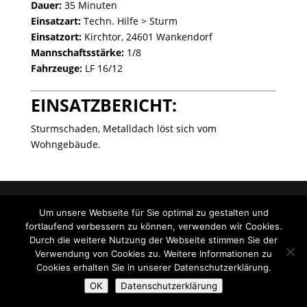
Dauer:
35 Minuten
Einsatzart:
Techn. Hilfe > Sturm
Einsatzort:
Kirchtor, 24601 Wankendorf
Mannschaftsstärke:
1/8
Fahrzeuge:
LF 16/12
EINSATZBERICHT:
Sturmschaden, Metalldach löst sich vom
Wohngebäude.
Designed by exklusivMARKETING |
Um unsere Webseite für Sie optimal zu gestalten und
www.marketing.sh
fortlaufend verbessern zu können, verwenden wir Cookies.
Durch die weitere Nutzung der Webseite stimmen Sie der
Verwendung von Cookies zu. Weitere Informationen zu
Cookies erhalten Sie in unserer Datenschutzerklärung.
OK
Datenschutzerklärung