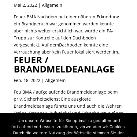
Mai 2, 2022
| Allgemein
Feuer BMA Nachdem bei einer näheren Erkundung
ein Brandgeruch war genommen werden konnte
aber nichts weiter ersichtlich war, wurde ein PA-
Trupp zur Kontrolle auf den Dachboden
vorgeschickt. Auf demDachboden konnte eine
Verrauchung aber kein Feuer lokalisiert werden.Im...
FEUER /
BRANDMELDEANLAGE
Feb. 18, 2022
| Allgemein
Feu BMA / aufgelaufende Brandmeldeanlage beim
priv. Sicherheitsdienst Eine ausglöste
Brandmeldeanlage führte uns und auch die Wehren
Stolpe, Depenau, Ruhwinkel und Schönböken auf das
Firmagelände der Firma Thomsen. Nach einer
Um unsere Webseite für Sie optimal zu gestalten und
fortlaufend verbessern zu können, verwenden wir Cookies.
Lageerkundung mit einem Firmenmitarbeiter...
Durch die weitere Nutzung der Webseite stimmen Sie der
« Ältere Einträge
Nächste Einträge »