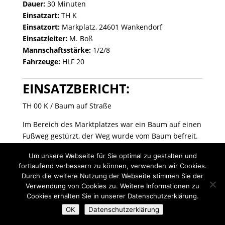
Dauer:
30 Minuten
Einsatzart:
TH K
Einsatzort:
Markplatz, 24601 Wankendorf
Einsatzleiter:
M. Boß
Mannschaftsstärke:
1/2/8
Fahrzeuge:
HLF 20
EINSATZBERICHT:
TH 00 K / Baum auf Straße
Im Bereich des Marktplatzes war ein Baum auf einen
Fußweg gestürzt, der Weg wurde vom Baum befreit.
Eingesetzte Kräfte: FF Wankendorf
Um unsere Webseite für Sie optimal zu gestalten und
fortlaufend verbessern zu können, verwenden wir Cookies.
Durch die weitere Nutzung der Webseite stimmen Sie der
Verwendung von Cookies zu. Weitere Informationen zu
Cookies erhalten Sie in unserer Datenschutzerklärung.
Designed by exklusivMARKETING |
www.marketing.sh
OK
Datenschutzerklärung