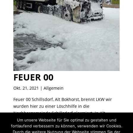
FEUER 00
Okt. 21, 2021
| Allgemein
Feuer 00 Schillsdorf, Alt Bokhorst, brennt LKW wir
wurden hier zu einer Löschhilfe in die
Nachbargemeinde Schillsdorf alarmiert. In Alt
Bokhorst brannte ein LKW auf einem
Um unsere Webseite für Sie optimal zu gestalten und
fortlaufend verbessern zu können, verwenden wir Cookies.
Landwirtschaftlichen Betrieb. Unsere Aufgabe war es
Durch die weitere Nutzung der Webseite stimmen Sie der